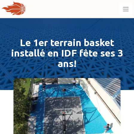
Aller
au
contenu
Le 1er terrain basket
installé en IDF fête ses 3
ans!