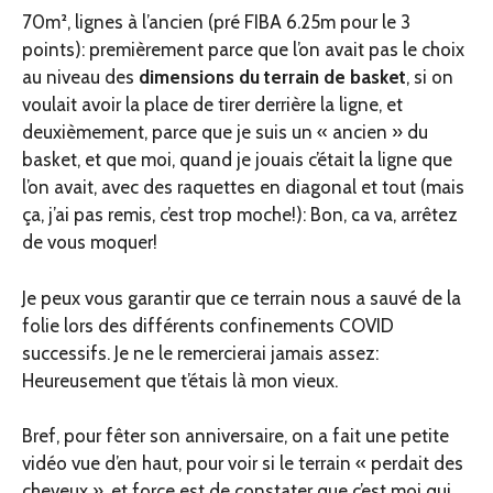
70m², lignes à l’ancien (pré FIBA 6.25m pour le 3
points): premièrement parce que l’on avait pas le choix
au niveau des
dimensions du terrain de basket
, si on
voulait avoir la place de tirer derrière la ligne, et
deuxièmement, parce que je suis un « ancien » du
basket, et que moi, quand je jouais c’était la ligne que
l’on avait, avec des raquettes en diagonal et tout (mais
ça, j’ai pas remis, c’est trop moche!): Bon, ca va, arrêtez
de vous moquer!
Je peux vous garantir que ce terrain nous a sauvé de la
folie lors des différents confinements COVID
successifs. Je ne le remercierai jamais assez:
Heureusement que t’étais là mon vieux.
Bref, pour fêter son anniversaire, on a fait une petite
vidéo vue d’en haut, pour voir si le terrain « perdait des
cheveux », et force est de constater que c’est moi qui