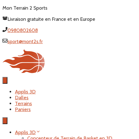
Aller
Mon Terrain 2 Sports
au
Livraison gratuite en France et en Europe
contenu
0980802608
sport@mont2s.fr
Applis 3D
Dalles
Terrains
Paniers
Applis 3D
Concepteur de Terrain de Basket en 3D