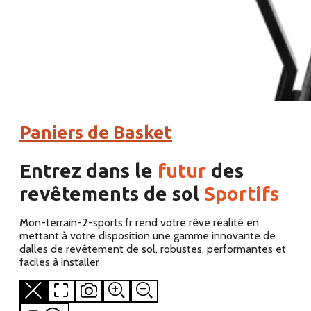
Paniers de Basket
Entrez dans le
futur
des
revêtements de sol
Sportifs
Mon-terrain-2-sports.fr rend votre rêve réalité en
mettant à votre disposition une gamme innovante de
dalles de revêtement de sol, robustes, performantes et
faciles à installer
Close
View
Save
Zoom
Zoom
3D
model
image
in
out
product
in
of
on
on
View