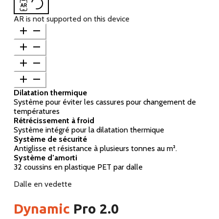
viewer
fullscreen
model
model
model
model
in
AR is not supported on this device
AR
Dilatation thermique
Système pour éviter les cassures pour changement de
températures
Rétrécissement à froid
Système intégré pour la dilatation thermique
Système de sécurité
Antiglisse et résistance à plusieurs tonnes au m².
Système d’amorti
32 coussins en plastique PET par dalle
Dalle en vedette
Dynamic
Pro 2.0