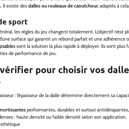
 Il existe des
dalles ou rouleaux de caoutchouc
adaptés à cela
 de sport
énéral, les règles du jeu changent totalement. L’objectif n’est p
 d’une surface qui garantit un rebond parfait et une adhérence o
ipsables
sont la solution la plus rapide à déployer. Ils sont plus fa
nties de performance de jeu.
 vérifier pour choisir vos dall
s
isseur : l’épaisseur de la dalle détermine directement sa capaci
amortissantes
performantes, durables et surtout antidérapant
enses : haute densité ou faible densité selon son application.
esthétique