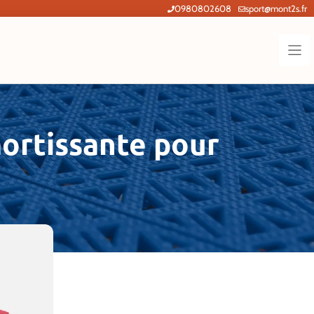
0980802608
sport@mont2s.fr
mortissante pour