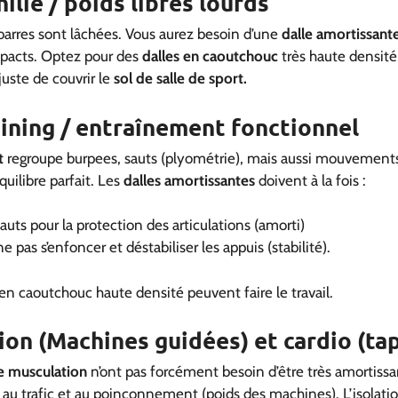
ilie / poids libres lourds
barres sont lâchées. Vous aurez besoin d’une
dalle amortissant
pacts. Optez pour des
dalles en caoutchouc
très haute densité
uste de couvrir le
sol de salle de sport.
aining / entraînement fonctionnel
t
regroupe burpees, sauts (plyométrie), mais aussi mouvement
quilibre parfait. Les
dalles amortissantes
doivent à la fois :
auts pour la protection des articulations (amorti)
 pas s’enfoncer et déstabiliser les appuis (stabilité).
 en caoutchouc haute densité peuvent faire le travail.
ion (Machines guidées) et cardio (tap
de musculation
n’ont pas forcément besoin d’être très amortissan
, au trafic et au poinçonnement (poids des machines). L’isolati