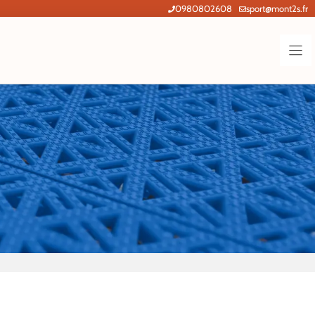
0980802608
sport@mont2s.fr