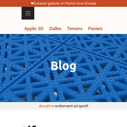
Livraison gratuite en France et en Europe
Applis 3D
Dalles
Terrains
Paniers
Blog
Accueil
»
revêtement sol sportif