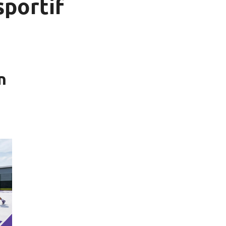
sportif
n