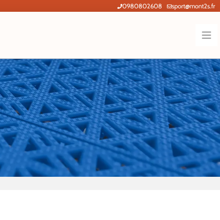
0980802608
sport@mont2s.fr