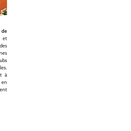
s de
 et
des
ènes
lubs
les.
t à
 en
rent