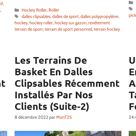
if
,
Catégories
l
,
Hockey Roller
,
Roller
pick
Étiquettes
dalles clipsables
,
dalles de sport
,
dalles polypropylène
,
hockey
,
hockey roller
,
hockey sur gazon
,
revêtement
terrain de sport
,
terrain de sport personnel
,
terrain hockey
Les Terrains De
U
Basket En Dalles
E
nt
Clipsables Récemment
A
Installés Par Nos
T
Clients (Suite-2)
F
8 décembre 2022
par
MonT2S
24 