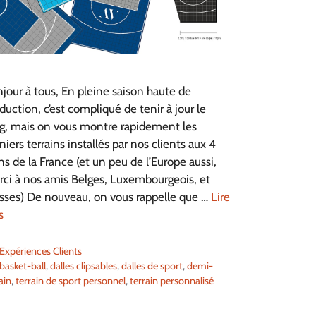
jour à tous, En pleine saison haute de
duction, c’est compliqué de tenir à jour le
g, mais on vous montre rapidement les
niers terrains installés par nos clients aux 4
ns de la France (et un peu de l’Europe aussi,
ci à nos amis Belges, Luxembourgeois, et
sses) De nouveau, on vous rappelle que …
Lire
s
Catégories
Expériences Clients
Étiquettes
basket-ball
,
dalles clipsables
,
dalles de sport
,
demi-
ain
,
terrain de sport personnel
,
terrain personnalisé