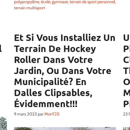
polypropylène
,
école
,
gymnase
,
terrain de sport personnel
,
terrain multisport
Et Si Vous Installiez Un
U
l
Terrain De Hockey
P
Roller Dans Votre
C
Jardin, Ou Dans Votre
T
Municipalité? En
O
Dalles Clipsables,
M
Évidemment!!!
P
9 mars 2023
par
MonT2S
23 