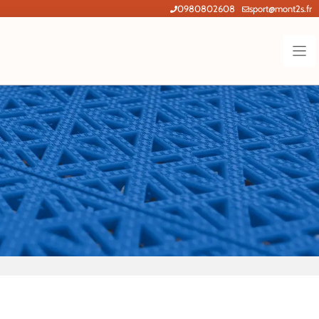
0980802608
sport@mont2s.fr