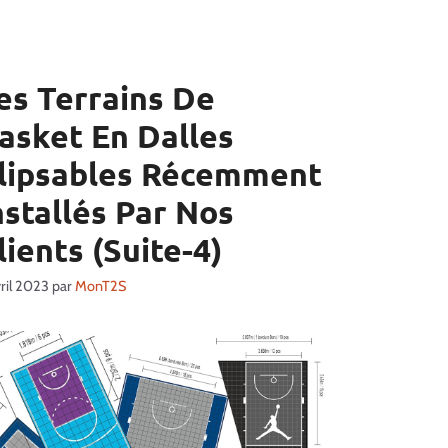
es Terrains De
asket En Dalles
lipsables Récemment
nstallés Par Nos
lients (Suite-4)
vril 2023
par
MonT2S