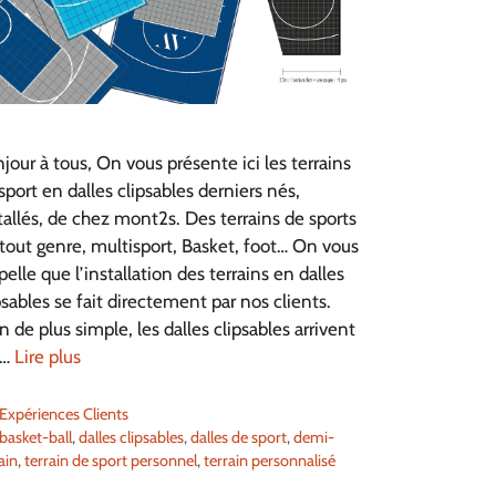
jour à tous, On vous présente ici les terrains
sport en dalles clipsables derniers nés,
tallés, de chez mont2s. Des terrains de sports
tout genre, multisport, Basket, foot… On vous
pelle que l’installation des terrains en dalles
psables se fait directement par nos clients.
n de plus simple, les dalles clipsables arrivent
 …
Lire plus
Catégories
Expériences Clients
Étiquettes
basket-ball
,
dalles clipsables
,
dalles de sport
,
demi-
ain
,
terrain de sport personnel
,
terrain personnalisé