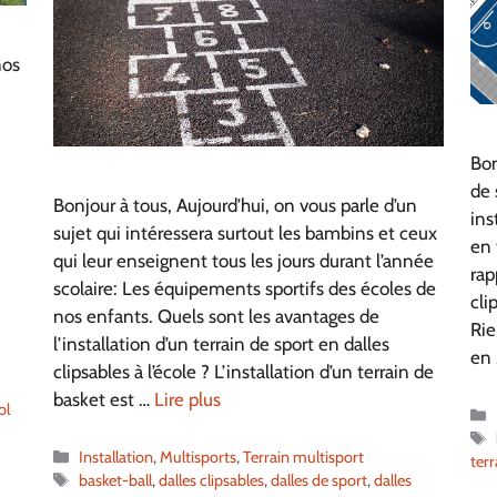
nos
Bon
de 
Bonjour à tous, Aujourd’hui, on vous parle d’un
ins
sujet qui intéressera surtout les bambins et ceux
en 
qui leur enseignent tous les jours durant l’année
rap
scolaire: Les équipements sportifs des écoles de
cli
nos enfants. Quels sont les avantages de
Rie
l’installation d’un terrain de sport en dalles
en
clipsables à l’école ? L’installation d’un terrain de
basket est …
Lire plus
ol
Catégories
Installation
,
Multisports
,
Terrain multisport
terr
Étiquettes
basket-ball
,
dalles clipsables
,
dalles de sport
,
dalles