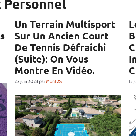
t Personnel
Un Terrain Multisport
L
es
Sur Un Ancien Court
B
De Tennis Défraichi
C
(suite): On Vous
I
Montre En Vidéo.
C
22 juin 2023
par
MonT2S
15 