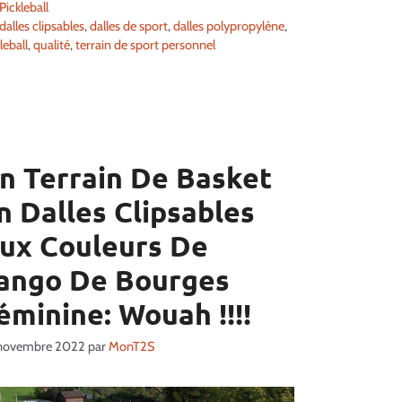
Catégories
Pickleball
Étiquettes
dalles clipsables
,
dalles de sport
,
dalles polypropylène
,
leball
,
qualité
,
terrain de sport personnel
n Terrain De Basket
n Dalles Clipsables
ux Couleurs De
ango De Bourges
éminine: Wouah !!!!
novembre 2022
par
MonT2S