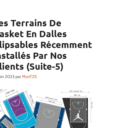
es Terrains De
asket En Dalles
lipsables Récemment
nstallés Par Nos
lients (Suite-5)
juin 2023
par
MonT2S