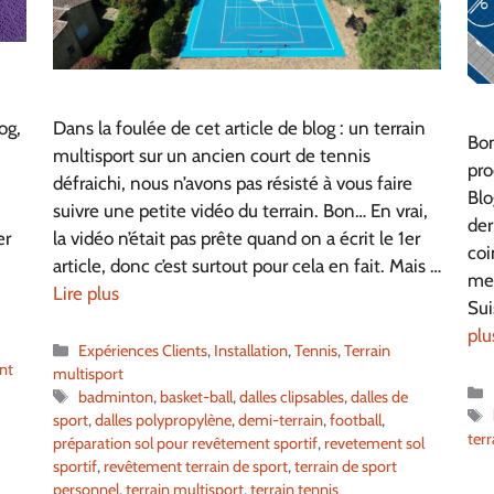
Dans la foulée de cet article de blog : un terrain
og,
Bon
multisport sur un ancien court de tennis
pro
défraichi, nous n’avons pas résisté à vous faire
Blo
suivre une petite vidéo du terrain. Bon… En vrai,
der
la vidéo n’était pas prête quand on a écrit le 1er
er
coi
article, donc c’est surtout pour cela en fait. Mais …
mer
Lire plus
Sui
plu
Catégories
Expériences Clients
,
Installation
,
Tennis
,
Terrain
nt
multisport
Étiquettes
badminton
,
basket-ball
,
dalles clipsables
,
dalles de
sport
,
dalles polypropylène
,
demi-terrain
,
football
,
terr
préparation sol pour revêtement sportif
,
revetement sol
sportif
,
revêtement terrain de sport
,
terrain de sport
personnel
,
terrain multisport
,
terrain tennis