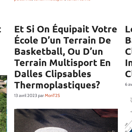
t
Et Si On Équipait Votre
L
École D’un Terrain De
B
Basketball, Ou D’un
C
Terrain Multisport En
I
Dalles Clipsables
C
Thermoplastiques?
6 a
13 avril 2023
par
MonT2S